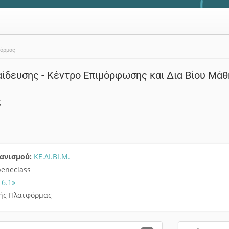
φόρμας
δευσης - Κέντρο Επιμόρφωσης και Δια Βίου Μάθ
ς
γανισμού:
ΚΕ.ΔΙ.ΒΙ.Μ.
eneclass
16.1»
τής Πλατφόρμας