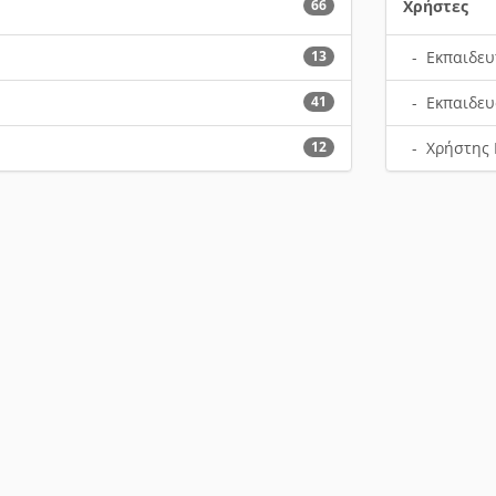
66
Χρήστες
13
- Εκπαιδευ
41
- Εκπαιδευ
12
- Χρήστης 