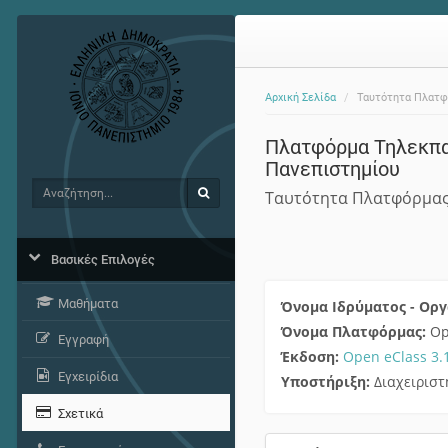
Αρχική Σελίδα
Ταυτότητα Πλατ
Πλατφόρμα Τηλεκπαί
Πανεπιστημίου
Αναζήτηση
Αναζήτηση
Ταυτότητα Πλατφόρμα
Βασικές Επιλογές
Μαθήματα
Όνομα Ιδρύματος - Ορ
Όνομα Πλατφόρμας:
Op
Εγγραφή
Έκδοση:
Open eClass 3.
Εγχειρίδια
Υποστήριξη:
Διαχειρισ
Σχετικά