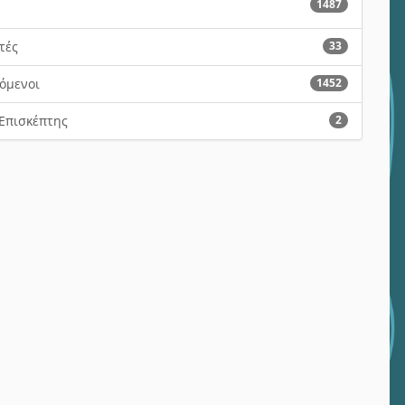
1487
τές
33
όμενοι
1452
Επισκέπτης
2